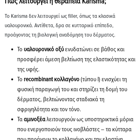
Πώς λειτουργεί η θεραπεία Karisma;
Το
Karisma
δεν λειτουργεί ως filler, όπως τα κλασικά
υαλουρονικά. Αντίθετα, δρα σε
κυτταρικό επίπεδο
,
προάγοντας τη βιολογική αναδόμηση του δέρματος.
Το
υαλουρονικό οξύ
ενυδατώνει σε βάθος και
προσφέρει άμεση βελτίωση της ελαστικότητας και
της υφής.
Το
recombinant
κολλαγόνο
(τύπου Ι) ενισχύει τη
φυσική παραγωγή του και στηρίζει τη δομή του
δέρματος, βελτιώνοντας σταδιακά τη
σφριγηλότητα και τον τόνο.
Τα
αμινοξέα
λειτουργούν ως υποστηρικτικά μόρια
που ενεργοποιούν τους ινοβλάστες – τα κύτταρα
που παράγουν το κολλαγόνο και την ελαστίνη.