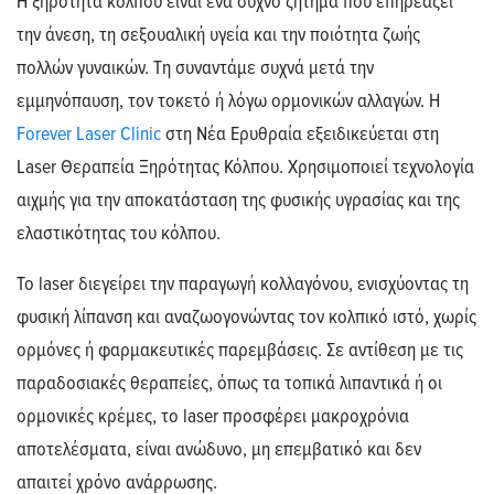
Η
ξηρότητα κόλπου
είναι ένα συχνό ζήτημα που επηρεάζει
την άνεση, τη σεξουαλική υγεία και την ποιότητα ζωής
πολλών γυναικών. Τη συναντάμε συχνά μετά την
εμμηνόπαυση, τον τοκετό ή λόγω ορμονικών αλλαγών. Η
Forever
Laser
Clinic
στη Νέα Ερυθραία
εξειδικεύεται στη
Laser Θεραπεία Ξηρότητας Κόλπου. Χρησιμοποιεί τεχνολογία
αιχμής για την αποκατάσταση της φυσικής υγρασίας και της
ελαστικότητας
του κόλπου
.
Το laser διεγείρει την παραγωγή κολλαγόνου, ενισχύοντας τη
φυσική λίπανση και αναζωογονώντας τον κολπικό ιστό,
χωρίς
ορμόνες
ή
φαρμακευτικές παρεμβάσεις
. Σε αντίθεση με τις
παραδοσιακές θεραπείες, όπως τα τοπικά λιπαντικά ή οι
ορμονικές κρέμες, το
laser
προσφέρει μακροχρόνια
αποτελέσματα
, είναι
ανώδυνο, μη επεμβατικό
και
δεν
απαιτεί χρόνο ανάρρωσης
.